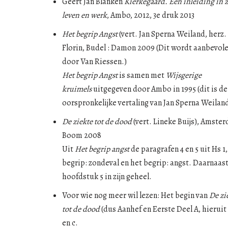
Geert Jan Blanken
Kierkegaard. Een inleiding in z
leven en werk
, Ambo, 2012, 3e druk 2013
Het begrip Angst
(vert. Jan Sperna Weiland, herz. 
Florin, Budel : Damon 2009 (Dit wordt aanbevol
door Van Riessen.)
Het begrip Angst
is samen met
Wijsgerige
kruimels
uitgegeven door Ambo in 1995 (dit is de
oorspronkelijke vertaling van Jan Sperna Weilan
De ziekte tot de dood
(vert. Lineke Buijs), Amste
Boom 2008
Uit
Het begrip angst
de paragrafen 4 en 5 uit Hs 1,
begrip: zondeval en het begrip: angst. Daarnaas
hoofdstuk 5 in zijn geheel.
Voor wie nog meer wil lezen: Het begin van
De zi
tot de dood
(dus Aanhef en Eerste Deel A, hieruit 
en c.