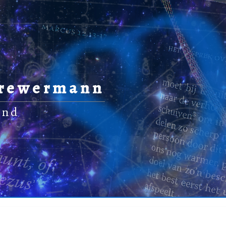
Drewermann
and