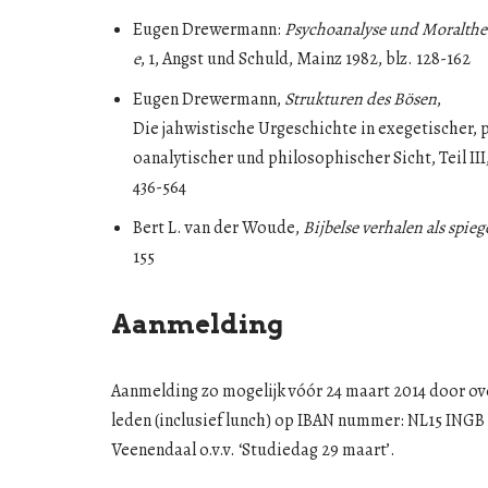
Eugen Drewermann:
Psychoanalyse und Moralthe
e
, 1, Angst und Schuld, Mainz 1982, blz. 128-162
Eugen Drewermann,
Strukturen des Bösen
,
Die jahwistische Urgeschichte in exegetischer, 
oanalytischer und philosophischer Sicht, Teil III,
436-564
Bert L. van der Woude,
Bijbelse verhalen als spieg
155
Aanmelding
Aanmelding zo mogelijk vóór 24 maart 2014 door ove
leden (inclusief lunch) op IBAN nummer: NL15 INGB
Veenendaal o.v.v. ‘Studiedag 29 maart’.