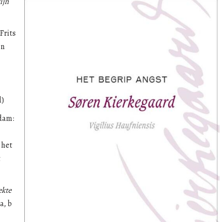
ijn
Frits
en
d)
rdam:
 het
t
ekte
a, b