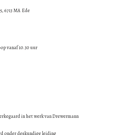
25, 6713 MA Ede
oop vanaf 10.30 uur
erkegaard in het werk van Drewermann
d onder deskundige leiding