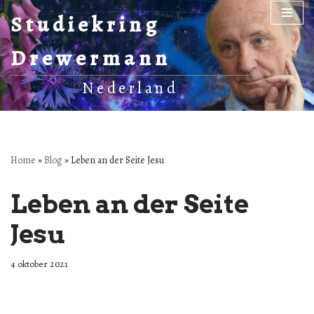
Studiekring
Ga
Drewermann
naar
de
Nederland
inhoud
Home
»
Blog
»
Leben an der Seite Jesu
Leben an der Seite
Jesu
4 oktober 2021