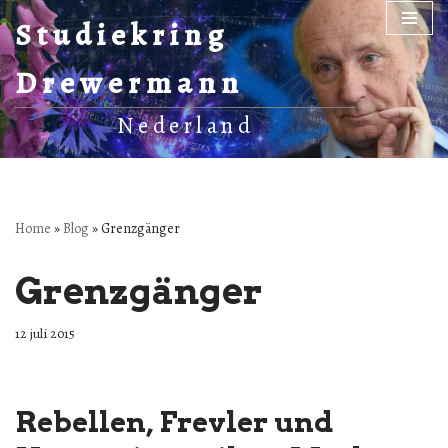
Studiekring
Ga
Drewermann
naar
de
Nederland
inhoud
Home
»
Blog
»
Grenzgänger
Grenzgänger
12 juli 2015
Rebellen, Frevler und