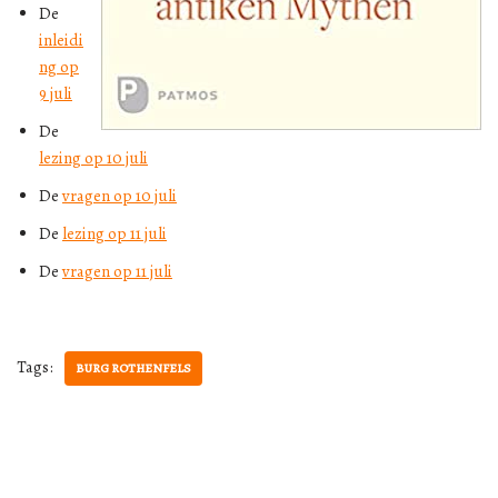
De
inleidi
ng op
9 juli
De
lezing op 10 juli
De
vragen op 10 juli
De
lezing op 11 juli
De
vragen op 11 juli
Tags:
BURG ROTHENFELS