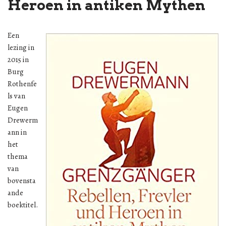
Heroen in antiken Mythen
Een
lezing in
2015 in
Burg
Rothenfe
ls van
Eugen
Drewerm
ann in
het
thema
van
bovensta
ande
boektitel.