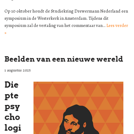
Op 10 oktober houdt de Studiekring Drewermann Nederland een
symposium in de Westerkerk in Amsterdam. Tijdens dit
symposium zal de vertaling van het commentaar van…
Lees verder
»
Beelden van een nieuwe wereld
1 augustus 2025
Die
pte
psy
cho
logi