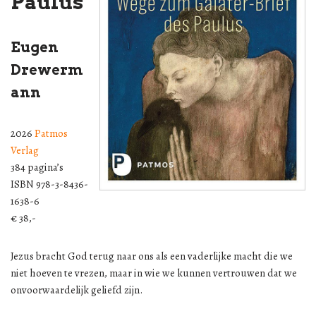
Paulus
Eugen
Drewerm
ann
2026
Patmos
Verlag
384 pagina’s
ISBN 978-3-8436-
1638-6
€ 38,-
Jezus bracht God terug naar ons als een vaderlijke macht die we
niet hoeven te vrezen, maar in wie we kunnen vertrouwen dat we
onvoorwaardelijk geliefd zijn.