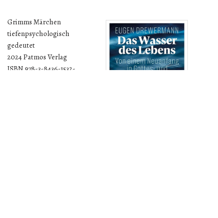
Grimms Märchen
tiefenpsychologisch
gedeutet
2024 Patmos Verlag
ISBN 978-3-8436-1532-
7
208 pagina’s
€ 24,-
Lees verder »
Kerk en Vrede refereert naar
Eugen Drewermann
22 oktober 2023