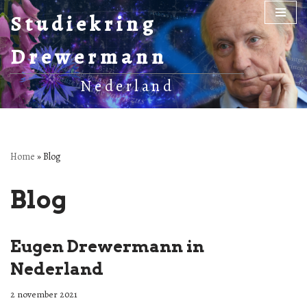
Studiekring
Ga
Drewermann
naar
de
Nederland
inhoud
Home
»
Blog
Blog
Eugen Drewermann in
Nederland
2 november 2021