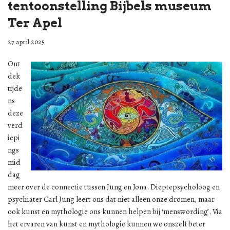
tentoonstelling Bijbels museum
Ter Apel
27 april 2025
Ont
dek
tijde
ns
deze
verd
iepi
ngs
mid
dag
meer over de connectie tussen Jung en Jona. Dieptepsycholoog en
psychiater Carl Jung leert ons dat niet alleen onze dromen, maar
ook kunst en mythologie ons kunnen helpen bij ‘menswording’. Via
het ervaren van kunst en mythologie kunnen we onszelf beter