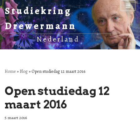
Studiekring
Ga
Drewermann
naar
de
Nederland
inhoud
Home
»
Blog
»
Open studiedag 12 maart 2016
Open studiedag 12
maart 2016
5 maart 2016