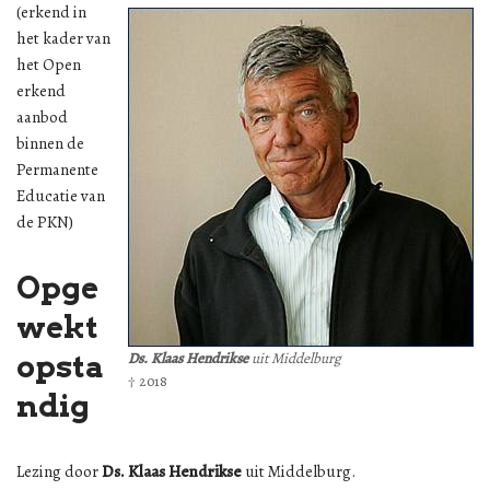
(erkend in
het kader van
het Open
erkend
aanbod
binnen de
Permanente
Educatie van
de PKN)
Opge
wekt
Ds. Klaas Hendrikse
uit Middelburg
opsta
† 2018
ndig
Lezing door
Ds. Klaas Hendrikse
uit Middelburg.