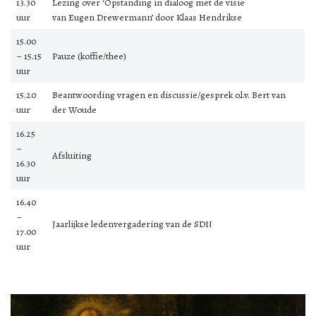
13.30
Lezing over ‘Opstanding in dialoog met de visie
uur
van Eugen Drewermann’ door Klaas Hendrikse
15.00
– 15.15
Pauze (koffie/thee)
uur
15.20
Beantwoording vragen en discussie/gesprek o.l.v. Bert van
uur
der Woude
16.25
–
Afsluiting
16.30
uur
16.40
–
Jaarlijkse ledenvergadering van de SDN
17.00
uur