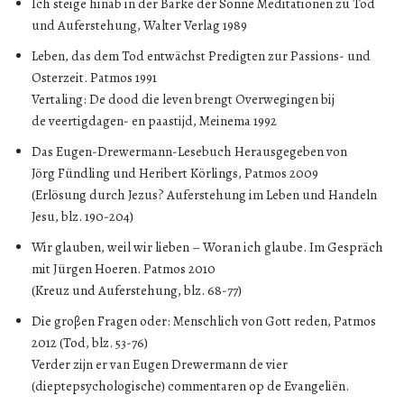
Ich steige hinab in der Barke der Sonne Meditationen zu Tod
und Auferstehung, Walter Verlag 1989
Leben, das dem Tod entwächst Predigten zur Passions- und
Osterzeit. Patmos 1991
Vertaling: De dood die leven brengt Overwegingen bij
de veertigdagen- en paastijd, Meinema 1992
Das Eugen-Drewermann-Lesebuch Herausgegeben von
Jörg Fündling und Heribert Körlings, Patmos 2009
(Erlösung durch Jezus? Auferstehung im Leben und Handeln
Jesu, blz. 190-204)
Wir glauben, weil wir lieben – Woran ich glaube. Im Gespräch
mit Jürgen Hoeren. Patmos 2010
(Kreuz und Auferstehung, blz. 68-77)
Die groβen Fragen oder: Menschlich von Gott reden, Patmos
2012 (Tod, blz. 53-76)
Verder zijn er van Eugen Drewermann de vier
(dieptepsychologische) commentaren op de Evangeliën.