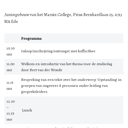
Juniorgebouw
van het Marnix College, Prins Bernhardlaan 25, 6713
MA Ede
Programma
10.30
Inloop/inschrijving/ontvangst met koffie/thee
uur
11.00
Welkom en introductie van het thema voor de studiedag
uur
door Bert van der Woude
Bespreking van een tekst over het onderwerp ‘Opstanding’ in
11.15
groepen van ongeveer 8 personen onder leiding van
uur
gespreksleiders
12.30
–
Lunch
13.25
uur