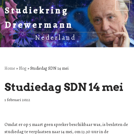
Studiekring
Ga
Drewermann
naar
de
Nederland
inhoud
Home
»
Blog
»
Studiedag SDN 14 mei
Studiedag SDN 14 mei
1 februari 2022
Omdat er op 5 maart geen spreker beschikbaar was, is besloten de
studiedag te verplaatsen naar 14 mei, om 13.30 uur in de