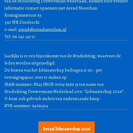
van de Studiekring Drewermann Nederland, kunnen voor verdere
informatie contact opnemen met Arend Noordam:
Koninginnestraat 65
3311 WR Dordrecht
e-mail:
arend@arendnoordam.nl
Tel: 06 242 347 17
Jaarlijks is er een bijeenkomst van de Studiekring, waarvoor de
leden worden uitgenodigd.
De kosten van het lidmaatschap bedragen € 30,- per
verenigingsjaar, over te maken op
IBAN nummer: NL15 INGB 0004 8599 35 ten name van
Studiekring Drewermann Nederland o.v.v. “Lidmaatschap 2026”.
U kunt ook gebruik maken van onderstaande knop.
KVK-nummer: 94765324
Betaal lidmaatschap 2026