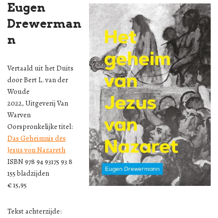
Eugen
Drewerman
n
Vertaald uit het Duits
door Bert L. van der
Woude
2022, Uitgeverij Van
Warven
Oorspronkelijke titel:
Das Geheimnis des
Jesus von Nazareth
ISBN 978 94 93175 93 8
155 bladzijden
€ 15,95
Tekst achterzijde: