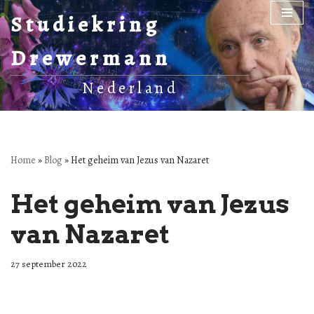
Studiekring
Ga
Drewermann
naar
de
Nederland
inhoud
Home
»
Blog
»
Het geheim van Jezus van Nazaret
Het geheim van Jezus
van Nazaret
27 september 2022