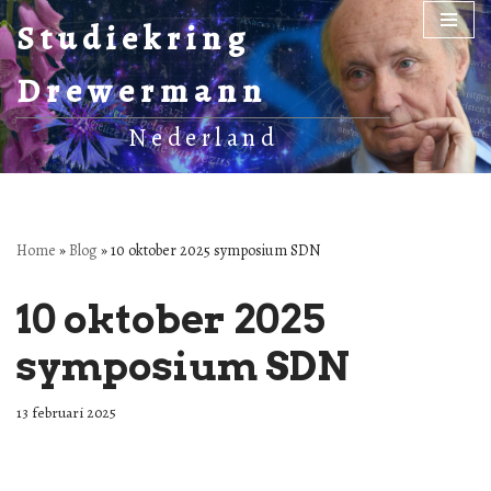
Studiekring
Ga
Drewermann
naar
de
Nederland
inhoud
Home
»
Blog
»
10 oktober 2025 symposium SDN
10 oktober 2025
symposium SDN
13 februari 2025