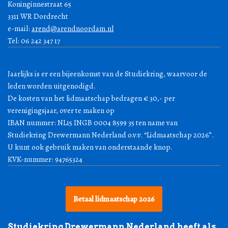
Koninginnestraat 65
3311 WR Dordrecht
e-mail:
arend@arendnoordam.nl
Tel: 06 242 347 17
Jaarlijks is er een bijeenkomst van de Studiekring, waarvoor de
leden worden uitgenodigd.
De kosten van het lidmaatschap bedragen € 30,- per
verenigingsjaar, over te maken op
IBAN nummer: NL15 INGB 0004 8599 35 ten name van
Studiekring Drewermann Nederland o.v.v. “Lidmaatschap 2026”.
U kunt ook gebruik maken van onderstaande knop.
KVK-nummer: 94765324
Betaal lidmaatschap 2026
Studiekring Drewermann Nederland heeft als