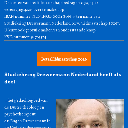
De kosten van het lidmaatschap bedragen € 30,- per
verenigingsjaar, over te maken op
IBAN nummer: NL15 INGB 0004 8599 35 ten name van
Studiekring Drewermann Nederland o.v.v. “Lidmaatschap 2026”.
U kunt ook gebruik maken van onderstaande knop.
KVK-nummer: 94765324
Betaal lidmaatschap 2026
Studiekring Drewermann Nederland heeft als
doel:
.. het gedachtegoed van
de Duitse theoloog en
psychotherapeut
dr. Eugen Drewermann in
de Nederlandse context te