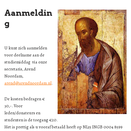
Aanmeldin
g
U kunt zich aanmelden
voor deelname aan de
studiemiddag via onze
secretaris, Arend
Noordam,
arend@arendnoordam.nl
.
De kosten bedragen €
30,-. Voor
leden/donateurs en
studenten is de toegang €20.
Het is prettig als u vooraf betaald heeft op NL15 INGB 0004 8599