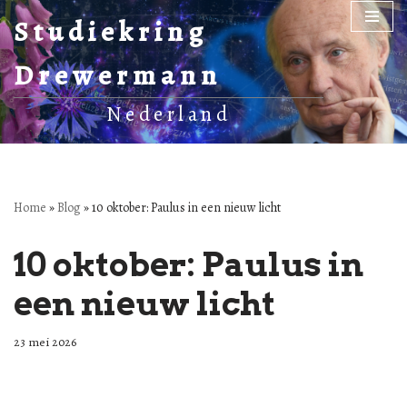
Studiekring
Ga
Drewermann
naar
de
Nederland
inhoud
Home
»
Blog
»
10 oktober: Paulus in een nieuw licht
10 oktober: Paulus in
een nieuw licht
23 mei 2026