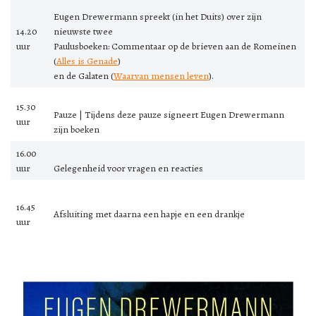
Eugen Drewermann spreekt (in het Duits) over zijn
14.20
nieuwste twee
uur
Paulusboeken: Commentaar op de brieven aan de Romeinen
(
Alles is Genade
)
en de Galaten (
Waarvan mensen leven
).
15.30
Pauze | Tijdens deze pauze signeert Eugen Drewermann
uur
zijn boeken
16.00
uur
Gelegenheid voor vragen en reacties
16.45
Afsluiting met daarna een hapje en een drankje
uur