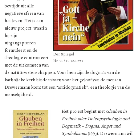
bevrijdt uit alle
negatieve sferen van
het leven. Het is een
nieuw project, waarin
hij zijn
uitgangspunten
formuleert en de
Der Spiegel
theologie confronteert
Nr. 51 / 19.12.1993
met de uitkomsten van
de natuurwetenschappen. Voor hem zijn de dogma’s van de
katholieke kerk hindernissen voor het geloof van de mensen.
Drewermann komt tot een “antidogmatiek”, een theologie van de
menselijkheid.
Het project begint met
Glauben in
Freiheit oder Tiefenpsychologie und
Dogmatik – Dogma, Angst und
Symbolismus
(1993). Drewermann wil