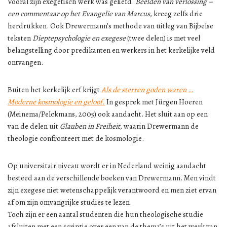
Vooral zijn exegetisch werk was geliefd.
Beelden van verlossing –
een commentaar op het Evangelie van Marcus
, kreeg zelfs drie
herdrukken. Ook Drewermann’s methode van uitleg van Bijbelse
teksten
Dieptepsychologie en exegese
(twee delen) is met veel
belangstelling door predikanten en werkers in het kerkelijke veld
ontvangen.
Buiten het kerkelijk erf krijgt
Als de sterren goden waren …
Moderne kosmologie en geloof.
In gesprek met Jürgen Hoeren
(Meinema/Pelckmans, 2005) ook aandacht. Het sluit aan op een
van de delen uit
Glauben in Freiheit
, waarin Drewermann de
theologie confronteert met de kosmologie.
Op universitair niveau wordt er in Nederland weinig aandacht
besteed aan de verschillende boeken van Drewermann. Men vindt
zijn exegese niet wetenschappelijk verantwoord en men ziet ervan
af om zijn omvangrijke studies te lezen.
Toch zijn er een aantal studenten die hun theologische studie
afsluiten met een scriptie over een van de thema’s uit het werk van