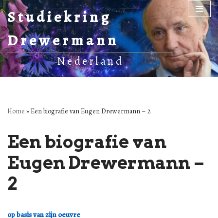
Studiekring
Ga
Drewermann
naar
de
Nederland
inhoud
Home
»
Een biografie van Eugen Drewermann – 2
Een biografie van
Eugen Drewermann –
2
op basis van zijn oeuvre