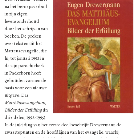
na het beroepsverbod
in zijn eigen
levensonderhoud
door het schrijven van
boeken. De preken
over teksten uit het
Matteusevangelie, die
hij tot januari 1992 in
de zijn parochiekerk
in Paderborn heeft
gehouden vormen de
basis voor een nieuwe
uitgave: Das
Matthäusevangelium,
Bilder der Erfülling
(in
drie delen, 1992-1995).
In de inleiding van het eerste deel beschrijft Drewermann de
zwaartepunten en de hoofdlijnen van het evangelie, waarbij