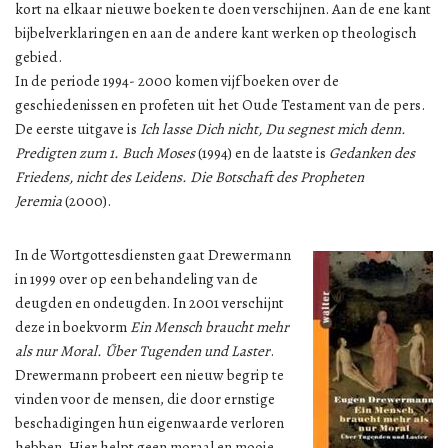
kort na elkaar nieuwe boeken te doen verschijnen. Aan de ene kant
bijbelverklaringen en aan de andere kant werken op theologisch
gebied.
In de periode 1994- 2000 komen vijf boeken over de
geschiedenissen en profeten uit het Oude Testament van de pers.
De eerste uitgave is
Ich lasse Dich nicht, Du segnest mich denn.
Predigten zum 1. Buch Moses
(1994) en de laatste is
Gedanken des
Friedens, nicht des Leidens. Die Botschaft des Propheten
Jeremia
(2000).
In de Wortgottesdiensten gaat Drewermann
in 1999 over op een behandeling van de
deugden en ondeugden. In 2001 verschijnt
deze in boekvorm
Ein Mensch braucht mehr
als nur Moral. Űber Tugenden und Laster
.
Drewermann probeert een nieuw begrip te
vinden voor de mensen, die door ernstige
beschadigingen hun eigenwaarde verloren
hebben. Hier helpt geen moraal en mooie