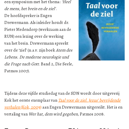
een symposium met het thema:
‘Heel
de mens, het brein en de ziel’
.
De hoofdspreker is Eugen
Drewermann. Als inleider houdt dr.
Pieter Medendorp (werkzaam aan de
RUN) een lezing over de werking
van het brein. Drewermann spreekt
over de ‘ziel’ (n.a.v. zijn boek
Atem des
Lebens. De moderne neurologie und
die Frage nach Gott
. Band 2, Die Seele,
Patmos 2007).
Tijdens deze vijfde studiedag van de SDN wordt door uitgeverij
Kok het eerste exemplaar van
Taal voor de ziel
.
Jezus’ bevrijdende
verhalen
(Kok, 2009)
aan Eugen Drewermann uitgereikt. Het is en
vertaling van
Wer hat, dem wird gegeben
, Patmos 2008.